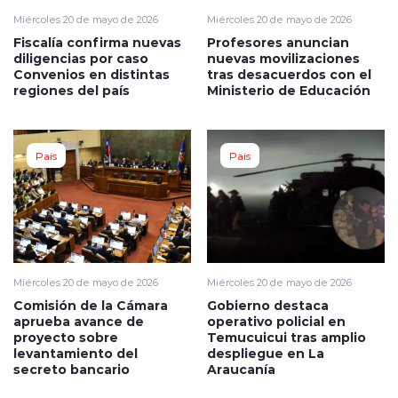
Miércoles 20 de mayo de 2026
Miércoles 20 de mayo de 2026
Fiscalía confirma nuevas
Profesores anuncian
diligencias por caso
nuevas movilizaciones
Convenios en distintas
tras desacuerdos con el
regiones del país
Ministerio de Educación
Pais
Pais
Miércoles 20 de mayo de 2026
Miércoles 20 de mayo de 2026
Comisión de la Cámara
Gobierno destaca
aprueba avance de
operativo policial en
proyecto sobre
Temucuicui tras amplio
levantamiento del
despliegue en La
secreto bancario
Araucanía