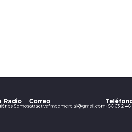
a Radio
Correo
Teléfon
iénes Somos
atractivafmcomercial@gmail.com
+56 63 2 46 