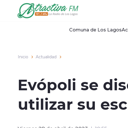
Click acá para ir directamente al contenido
Comuna de Los Lagos
Ac
Inicio
Actualidad
Evópoli se di
utilizar su es