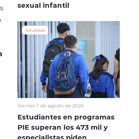
sexual infantil
s
e
Actualidad
a
Viernes 7 de agosto de 2026
Estudiantes en programas
PIE superan los 473 mil y
especialistas piden