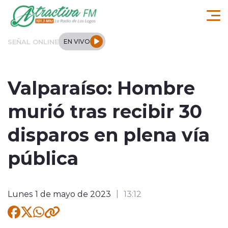
Click acá para ir directamente al contenido
SEÑAL ONLINE
EN VIVO
Comuna de Los Lagos
Valparaíso: Hombre
Actualidad
murió tras recibir 30
Regionales
disparos en plena vía
Tendencias
pública
Internacional
Lunes 1 de mayo de 2023
13:12
Deportes
Entrevistas