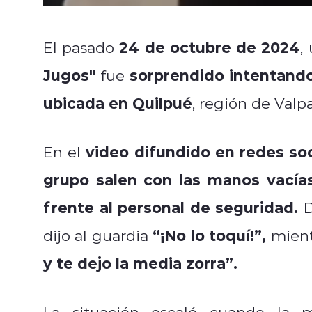
24 de octubre de 2024
El pasado
,
Jugos"
sorprendido intentando
fue
ubicada en Quilpué
, región de Valpa
video difundido en redes soc
En el
grupo salen con las manos vacías
frente al personal de seguridad.
D
“¡No lo toquí!”,
dijo al guardia
mient
y te dejo la media zorra”.
La situación escaló cuando la 