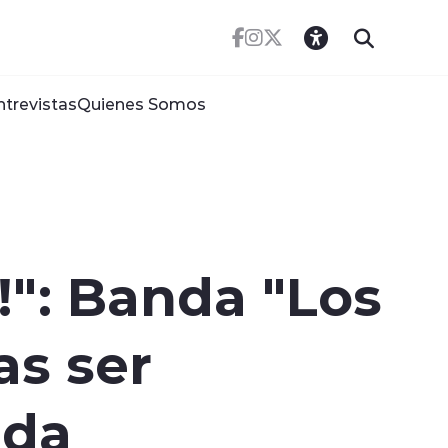
ntrevistas
Quienes Somos
.!": Banda "Los
as ser
nda