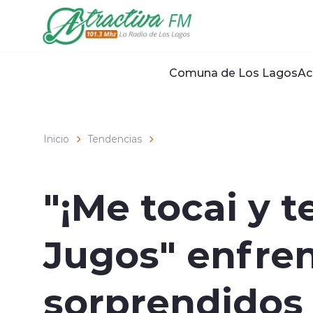
Click acá para ir directamente al contenido
Comuna de Los Lagos
Ac
Inicio
Tendencias
"¡Me tocai y t
Jugos" enfren
sorprendidos