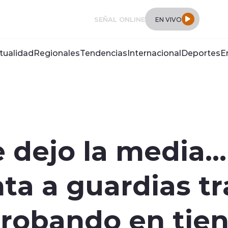
SEÑAL ONLINE
EN VIVO
tualidad
Regionales
Tendencias
Internacional
Deportes
E
e dejo la media..
ta a guardias tr
 robando en tie