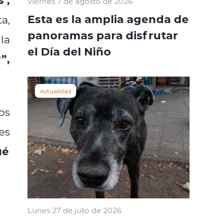
Viernes 7 de agosto de 2026
Esta es la amplia agenda de
a,
panoramas para disfrutar
la
el Día del Niño
”,
Actualidad
os
es
ué
Lunes 27 de julio de 2026