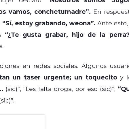
nos vamos, conchetumadre”.
En respuest
“Sí, estoy grabando, weona”.
ó
Ante esto, 
“¿Te gusta grabar, hijo de la perra?
s
s.
ciones en redes sociales. Algunos usuari
tan un taser urgente; un toquecito
y l
…
“Q
(sic)”, “Les falta droga, por eso (sic)”,
sic)”.