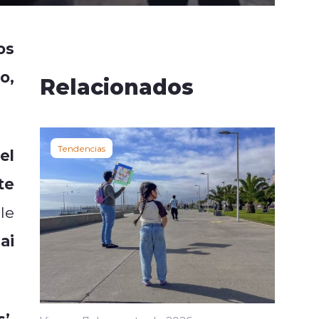
os
o,
Relacionados
Tendencias
el
te
le
ai
’,