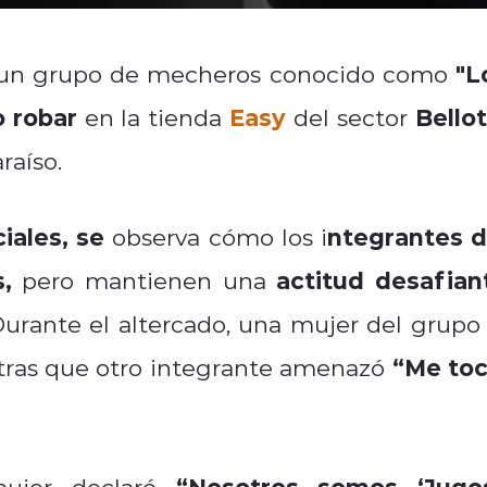
"L
 un grupo de mecheros conocido como
 robar
Easy
Bellot
en la tienda
del sector
raíso.
iales, se
ntegrantes d
observa cómo los i
,
actitud desafian
pero mantienen una
urante el altercado, una mujer del grupo 
“Me toc
ras que otro integrante amenazó
“Nosotros somos ‘Jugos
mujer declaró