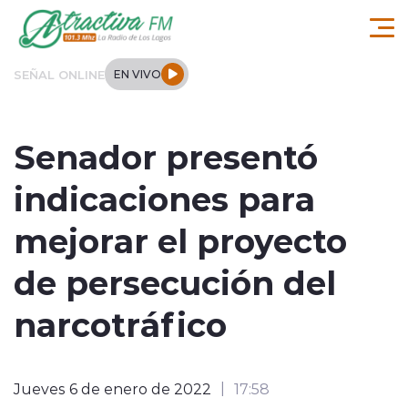
Click acá para ir directamente al contenido
SEÑAL ONLINE
EN VIVO
Comuna de Los Lagos
Senador presentó
Actualidad
indicaciones para
Regionales
mejorar el proyecto
Tendencias
de persecución del
Internacional
narcotráfico
Deportes
Jueves 6 de enero de 2022
17:58
Entrevistas