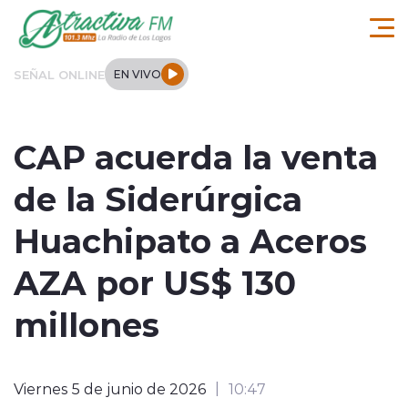
Click acá para ir directamente al contenido
SEÑAL ONLINE
EN VIVO
Comuna de Los Lagos
CAP acuerda la venta
Actualidad
de la Siderúrgica
Regionales
Huachipato a Aceros
Tendencias
AZA por US$ 130
Internacional
millones
Deportes
Viernes 5 de junio de 2026
10:47
Entrevistas