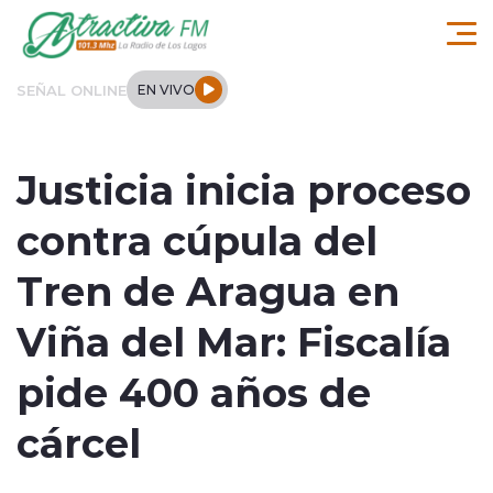
Click acá para ir directamente al contenido
SEÑAL ONLINE
EN VIVO
Comuna de Los Lagos
Justicia inicia proceso
Actualidad
contra cúpula del
Regionales
Tren de Aragua en
Tendencias
Viña del Mar: Fiscalía
Internacional
pide 400 años de
Deportes
cárcel
Entrevistas