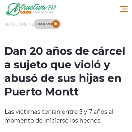
Click acá para ir directamente al contenido
SEÑAL ONLINE
EN VIVO
Comuna de Los Lagos
Dan 20 años de cárcel
Actualidad
a sujeto que violó y
Regionales
abusó de sus hijas en
Tendencias
Puerto Montt
Internacional
Las víctimas tenían entre 5 y 7 años al
Deportes
momento de iniciarse los hechos.
Entrevistas