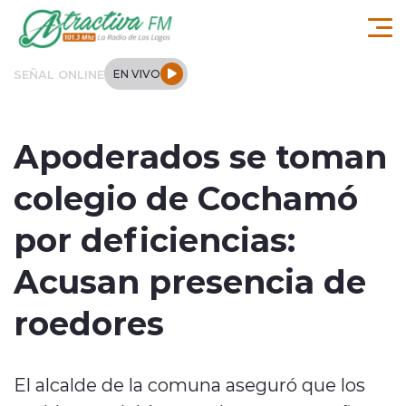
Click acá para ir directamente al contenido
SEÑAL ONLINE
EN VIVO
Comuna de Los Lagos
Apoderados se toman
Actualidad
colegio de Cochamó
Regionales
por deficiencias:
Tendencias
Acusan presencia de
Internacional
roedores
Deportes
El alcalde de la comuna aseguró que los
Entrevistas