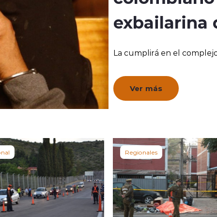
exbailarina 
La cumplirá en el complejo
Ver más
onal
Regionales