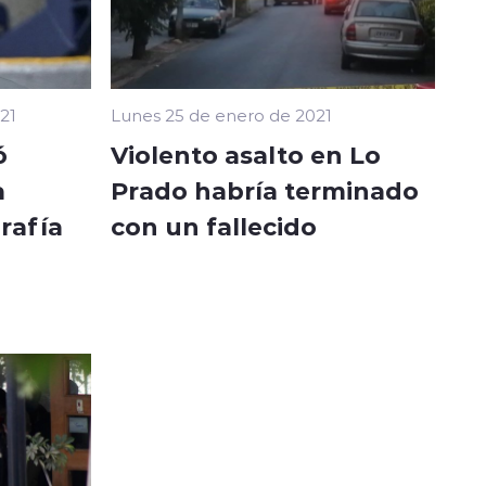
21
Lunes 25 de enero de 2021
ó
Violento asalto en Lo
a
Prado habría terminado
rafía
con un fallecido