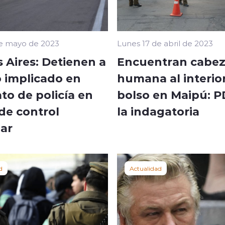
de mayo de 2023
Lunes 17 de abril de 2023
 Aires: Detienen a
Encuentran cabe
o implicado en
humana al interio
to de policía en
bolso en Maipú: P
de control
la indagatoria
lar
d
Actualidad