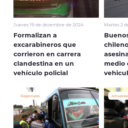
Jueves 19 de diciembre de 2024
Martes 2 
Formalizan a
Buenos
excarabineros que
chilen
corrieron en carrera
asesina
clandestina en un
medio 
vehículo policial
vehicu
Regionales
Actualida