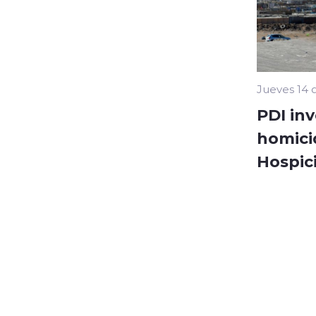
Jueves 14 
PDI inv
homici
Hospic