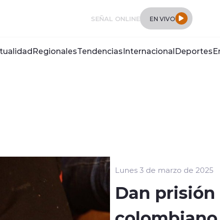
SEÑAL ONLINE
EN VIVO
tualidad
Regionales
Tendencias
Internacional
Deportes
E
Lunes 3 de marzo de 2025
Dan prisión
colombiano 