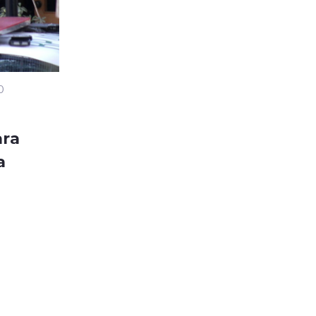
0
ara
a