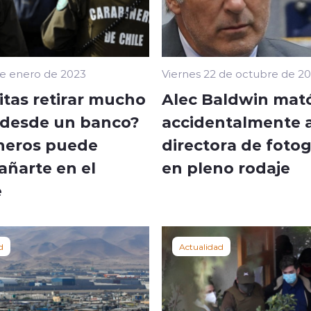
de enero de 2023
Viernes 22 de octubre de 20
itas retirar mucho
Alec Baldwin mat
 desde un banco?
accidentalmente 
neros puede
directora de fotog
ñarte en el
en pleno rodaje
e
d
Actualidad