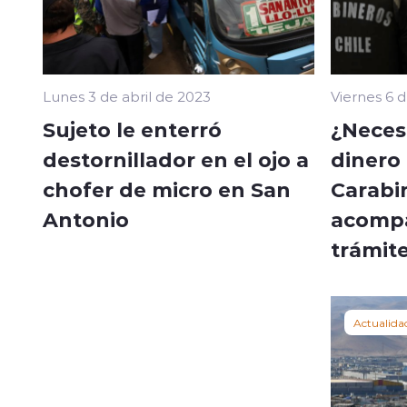
Lunes 3 de abril de 2023
Viernes 6 
Sujeto le enterró
¿Neces
destornillador en el ojo a
dinero
chofer de micro en San
Carabi
Antonio
acompa
trámit
Actualida