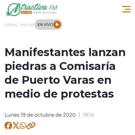
Click acá para ir directamente al contenido
SEÑAL ONLINE
EN VIVO
Comuna de Los Lagos
Manifestantes lanzan
Actualidad
piedras a Comisaría
Regionales
de Puerto Varas en
Tendencias
medio de protestas
Internacional
Lunes 19 de octubre de 2020
19:14
Deportes
Entrevistas