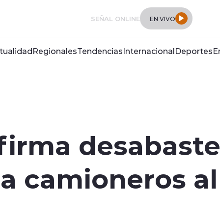
SEÑAL ONLINE
EN VIVO
tualidad
Regionales
Tendencias
Internacional
Deportes
E
firma desabaste
ó a camioneros al