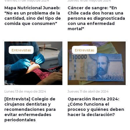
Viernes 17 de mayo de 2024
Jueves 16 de mayo de 2024
Mapa Nutricional Junaeb:
Cáncer de sangre: "En
"No es un problema de la
Chile cada dos horas una
cantidad, sino del tipo de
persona es diagnosticada
comida que consumen"
con una enfermedad
mortal"
Entrevistas
Entrevistas
Lunes 13 de mayo de 2024
Jueves 11 de abril de 2024
[Entrevista] Colegio de
Operación Renta 2024:
cirujanos dentistas y
¿Cómo funciona el
recomendaciones para
proceso y quiénes deben
evitar enfermedades
hacer la declaración?
periodontales