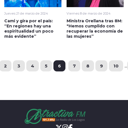
Jueves 21 de marzo de 2024
Viernes 8 de marzo de 2024
Cami y gira por el país:
Ministra Orellana tras 8M:
“En regiones hay una
"Hemos cumplido con
espiritualidad un poco
recuperar la economía de
más evidente”
las mujeres”
2
3
4
5
6
7
8
9
10
...