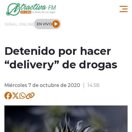
Click acá para ir directamente al contenido
SEÑAL ONLINE
EN VIVO
Comuna de Los Lagos
Detenido por hacer
Actualidad
“delivery” de drogas
Regionales
Miércoles 7 de octubre de 2020
14:58
Tendencias
Internacional
Deportes
Entrevistas