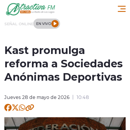
Click acá para ir directamente al contenido
SEÑAL ONLINE
EN VIVO
Comuna de Los Lagos
Kast promulga
Actualidad
reforma a Sociedades
Regionales
Anónimas Deportivas
Tendencias
Jueves 28 de mayo de 2026
10:48
Internacional
Deportes
Entrevistas