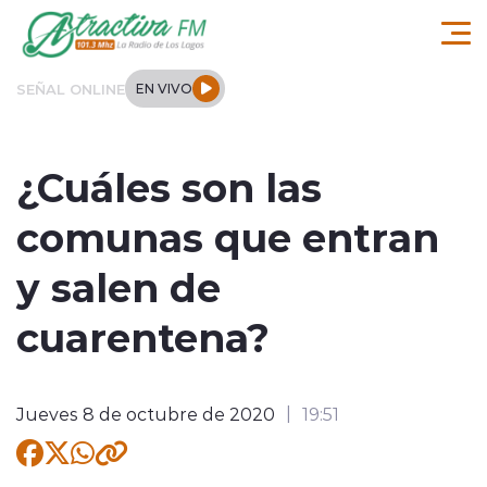
Click acá para ir directamente al contenido
SEÑAL ONLINE
EN VIVO
Comuna de Los Lagos
¿Cuáles son las
Actualidad
comunas que entran
Regionales
y salen de
Tendencias
cuarentena?
Internacional
Jueves 8 de octubre de 2020
19:51
Deportes
Entrevistas