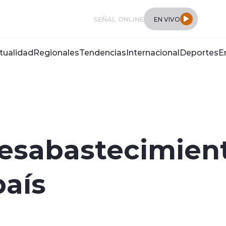
SEÑAL ONLINE
EN VIVO
tualidad
Regionales
Tendencias
Internacional
Deportes
E
esabastecimient
país