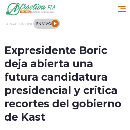
Click acá para ir directamente al contenido
SEÑAL ONLINE
EN VIVO
Comuna de Los Lagos
Expresidente Boric
Actualidad
deja abierta una
Regionales
futura candidatura
Tendencias
presidencial y critica
Internacional
recortes del gobierno
Deportes
de Kast
Entrevistas