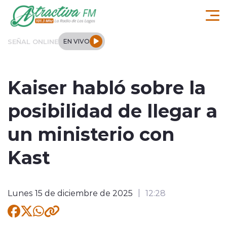
Click acá para ir directamente al contenido
SEÑAL ONLINE
EN VIVO
Comuna de Los Lagos
Kaiser habló sobre la
Actualidad
posibilidad de llegar a
Regionales
un ministerio con
Tendencias
Kast
Internacional
Lunes 15 de diciembre de 2025
12:28
Deportes
Entrevistas