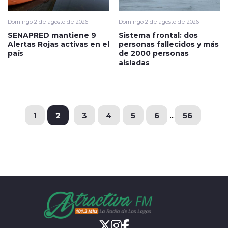
Domingo 2 de agosto de 2026
Domingo 2 de agosto de 2026
SENAPRED mantiene 9
Sistema frontal: dos
Alertas Rojas activas en el
personas fallecidos y más
país
de 2000 personas
aisladas
1
2
3
4
5
6
...
56