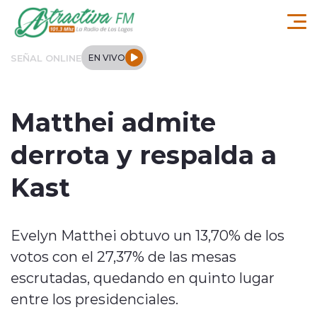
Click acá para ir directamente al contenido
SEÑAL ONLINE
EN VIVO
Comuna de Los Lagos
Matthei admite
Actualidad
derrota y respalda a
Regionales
Kast
Tendencias
Evelyn Matthei obtuvo un 13,70% de los
Internacional
votos con el 27,37% de las mesas
Deportes
escrutadas, quedando en quinto lugar
entre los presidenciales.
Entrevistas