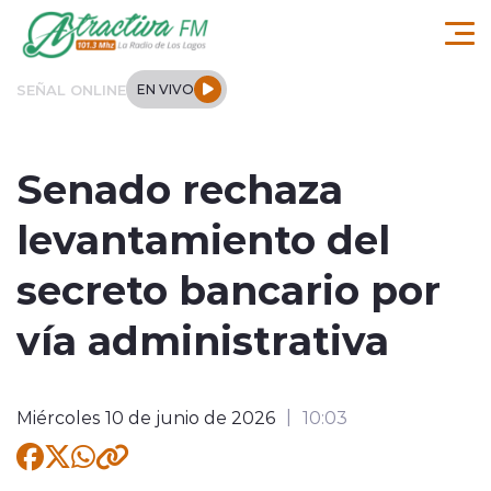
Click acá para ir directamente al contenido
SEÑAL ONLINE
EN VIVO
Comuna de Los Lagos
Senado rechaza
Actualidad
levantamiento del
Regionales
secreto bancario por
Tendencias
vía administrativa
Internacional
Miércoles 10 de junio de 2026
10:03
Deportes
Entrevistas