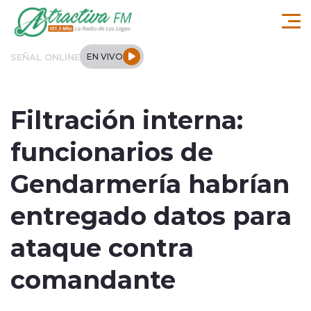
Click acá para ir directamente al contenido
SEÑAL ONLINE
EN VIVO
Comuna de Los Lagos
Filtración interna:
Actualidad
funcionarios de
Regionales
Gendarmería habrían
Tendencias
entregado datos para
Internacional
ataque contra
Deportes
comandante
Entrevistas