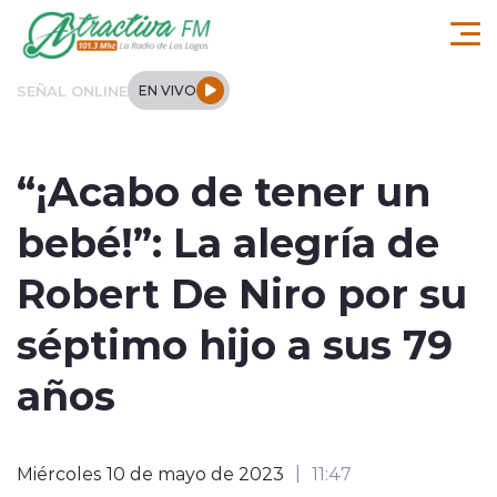
Click acá para ir directamente al contenido
SEÑAL ONLINE
EN VIVO
Comuna de Los Lagos
“¡Acabo de tener un
Actualidad
bebé!”: La alegría de
Regionales
Robert De Niro por su
Tendencias
séptimo hijo a sus 79
Internacional
años
Deportes
Miércoles 10 de mayo de 2023
11:47
Entrevistas