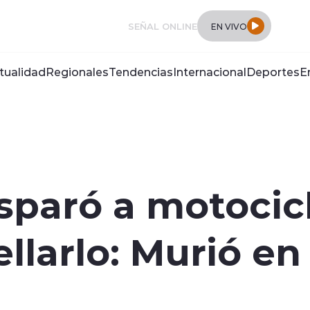
SEÑAL ONLINE
EN VIVO
tualidad
Regionales
Tendencias
Internacional
Deportes
E
sparó a motocic
llarlo: Murió en