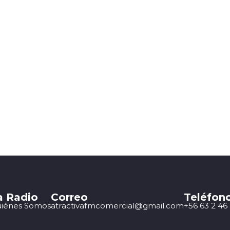
a Radio
Correo
Teléfon
iénes Somos
atractivafmcomercial@gmail.com
+56 63 2 46 