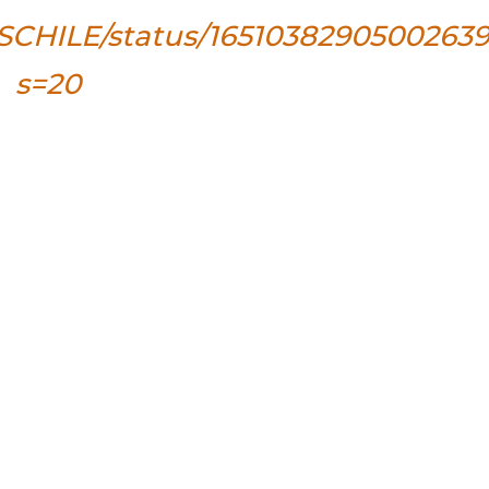
F0SCHILE/status/1651038290500263
s=20