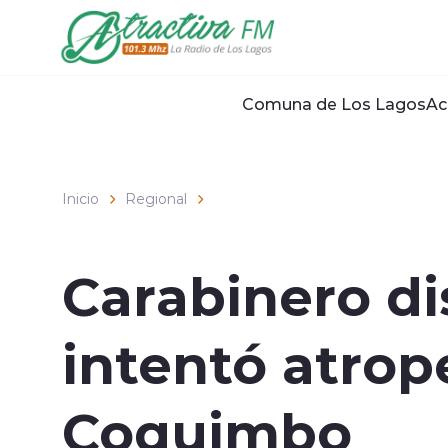
Click acá para ir directamente al contenido
Comuna de Los Lagos
Ac
Inicio
Regional
Carabinero di
intentó atrope
Coquimbo