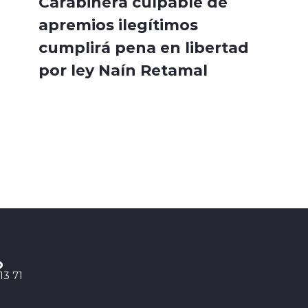
Carabinera culpable de
apremios ilegítimos
cumplirá pena en libertad
por ley Naín Retamal
o
13 71