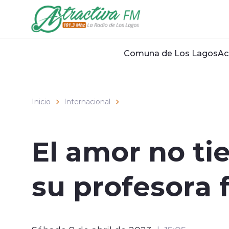
Click acá para ir directamente al contenido
Comuna de Los Lagos
Ac
Inicio
Internacional
El amor no ti
su profesora f