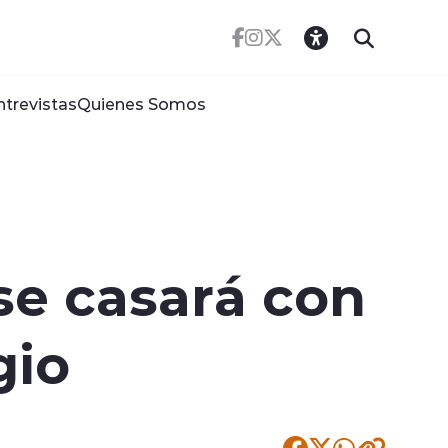
ntrevistas
Quienes Somos
se casará con
gio