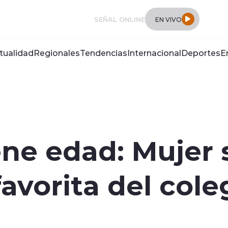
SEÑAL ONLINE
EN VIVO
tualidad
Regionales
Tendencias
Internacional
Deportes
E
ene edad: Mujer 
avorita del cole