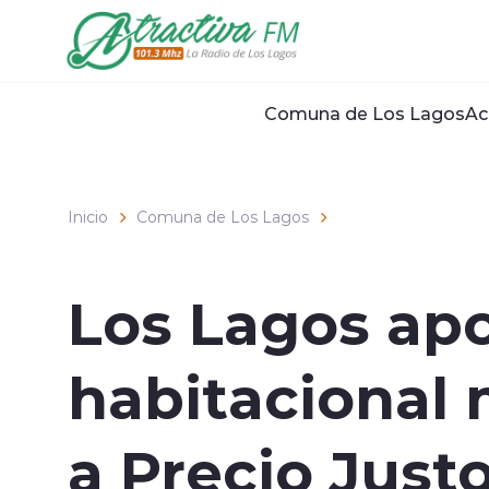
Click acá para ir directamente al contenido
Comuna de Los Lagos
Ac
Inicio
Comuna de Los Lagos
Los Lagos apo
habitacional
a Precio Just