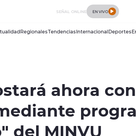
SEÑAL ONLINE
EN VIVO
tualidad
Regionales
Tendencias
Internacional
Deportes
E
stará ahora con
 mediante progr
o" del MINVU